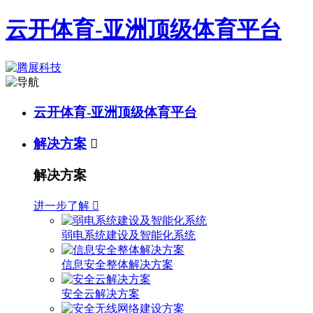
云开体育-亚洲顶级体育平台
云开体育-亚洲顶级体育平台
解决方案

解决方案
进一步了解

弱电系统建设及智能化系统
信息安全整体解决方案
安全云解决方案