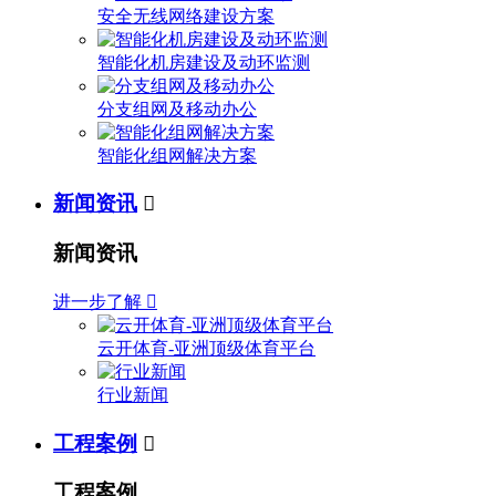
安全无线网络建设方案
智能化机房建设及动环监测
分支组网及移动办公
智能化组网解决方案
新闻资讯

新闻资讯
进一步了解

云开体育-亚洲顶级体育平台
行业新闻
工程案例

工程案例