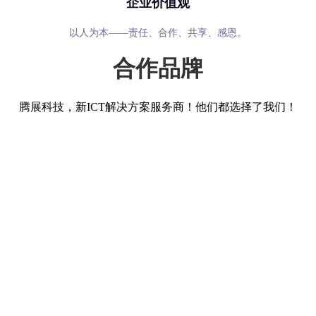
企业价值观
以人为本——责任、合作、共享、感恩。
合作品牌
腾展科技，新ICT解决方案服务商！他们都选择了我们！