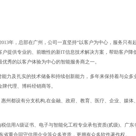
013年，总部在广州，公司一直坚持“以客户为中心，服务只有
客户提供专业的、前瞻性的新IT信息技术解决方案，帮助客户降
最优秀的以客户体验为中心的智能服务商之一。
力及扎实的技术储备和持续创新能力，多年来保持着与众多业界
金牌代理、博科经销商等。
州都设有分支机构,在金融、政府、教育、医疗、企业、媒体
信用A级证书、电子与智能化工程专业承包资质(贰级)、广东省
01、 连续四年广东省重合同守信用企业等众多资质，更拥有众多软件著作权。