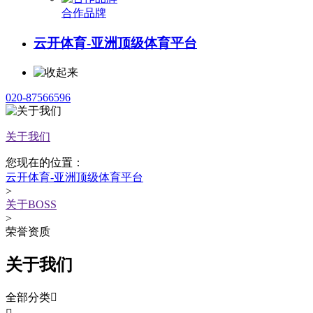
合作品牌
云开体育-亚洲顶级体育平台
020-87566596
关于我们
您现在的位置：
云开体育-亚洲顶级体育平台
>
关于BOSS
>
荣誉资质
关于我们
全部分类
