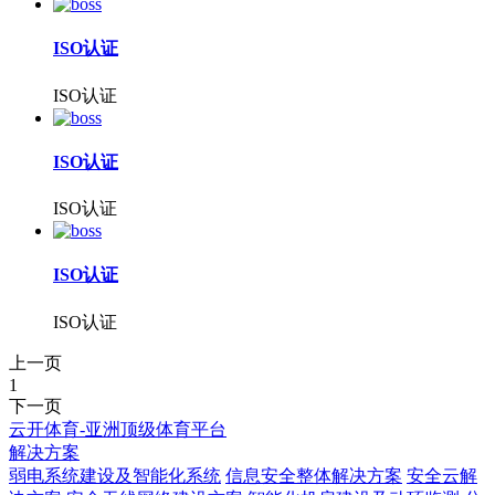
ISO认证
ISO认证
ISO认证
ISO认证
ISO认证
ISO认证
上一页
1
下一页
云开体育-亚洲顶级体育平台
解决方案
弱电系统建设及智能化系统
信息安全整体解决方案
安全云解