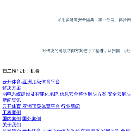
采用多隧道安全隔离，将业务网、体验网
对传统的射频防御方案进行了精进，从扫描、识别
扫二维码用手机看
云开体育-亚洲顶级体育平台
解决方案
弱电系统建设及智能化系统
信息安全整体解决方案
安全云解决
新闻资讯
云开体育-亚洲顶级体育平台
行业新闻
工程案例
国内案例
国外案例
关于我们
公司简介
云开体育-亚洲顶级体育平台
荣誉资质
发展历程
合作