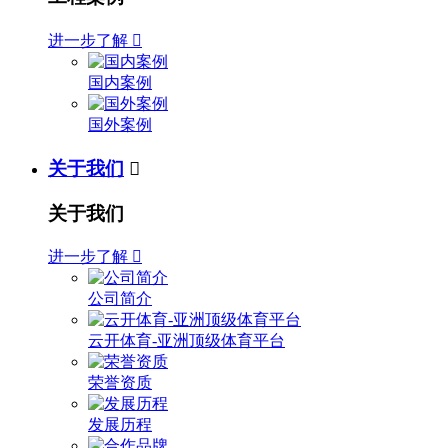
进一步了解

国内案例
国外案例
关于我们

关于我们
进一步了解

公司简介
云开体育-亚洲顶级体育平台
荣誉资质
发展历程