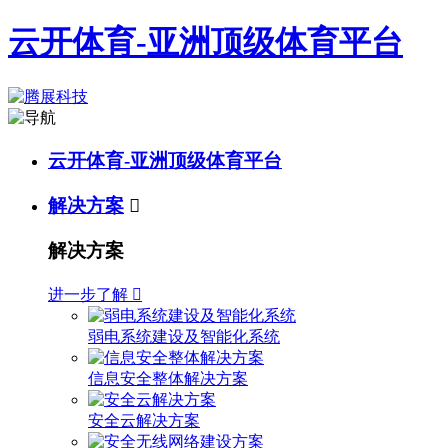
云开体育-亚洲顶级体育平台
云开体育-亚洲顶级体育平台
解决方案

解决方案
进一步了解

弱电系统建设及智能化系统
信息安全整体解决方案
安全云解决方案