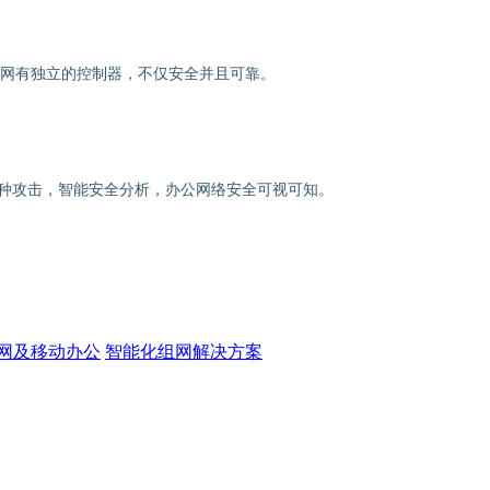
网有独立的控制器，不仅安全并且可靠。
多种攻击，智能安全分析，办公网络安全可视可知。
网及移动办公
智能化组网解决方案