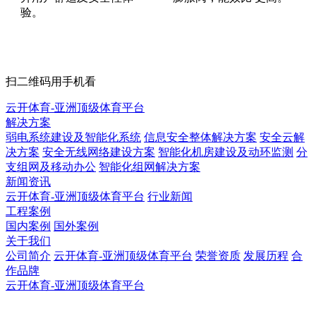
验。
扫二维码用手机看
云开体育-亚洲顶级体育平台
解决方案
弱电系统建设及智能化系统
信息安全整体解决方案
安全云解
决方案
安全无线网络建设方案
智能化机房建设及动环监测
分
支组网及移动办公
智能化组网解决方案
新闻资讯
云开体育-亚洲顶级体育平台
行业新闻
工程案例
国内案例
国外案例
关于我们
公司简介
云开体育-亚洲顶级体育平台
荣誉资质
发展历程
合
作品牌
云开体育-亚洲顶级体育平台