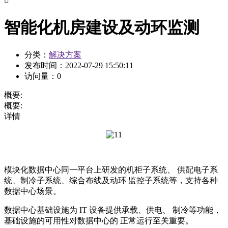

智能化机房建设及动环监测
分类：
解决方案
发布时间：
2022-07-29 15:50:11
访问量：
0
概要:
概要:
详情
模块化数据中心同一平台上研发的机柜子系统、 供配电子系
统、制冷子系统、综合布线及动环 监控子系统等，支持各种
数据中心场景。
数据中心基础设施为 IT 设备提供承载、供电、 制冷等功能，
基础设施的可用性对数据中心的 正常运行至关重要。