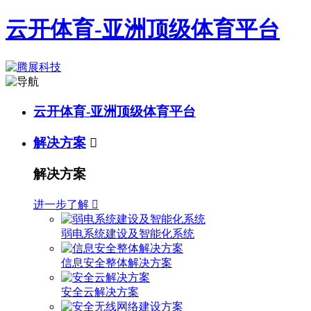
云开体育-亚洲顶级体育平台
云开体育-亚洲顶级体育平台
解决方案

解决方案
进一步了解

弱电系统建设及智能化系统
信息安全整体解决方案
安全云解决方案