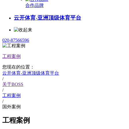
合作品牌
云开体育-亚洲顶级体育平台
020-87566596
工程案例
您现在的位置：
云开体育-亚洲顶级体育平台
/
关于BOSS
/
工程案例
/
国外案例
工程案例