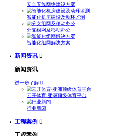
安全无线网络建设方案
智能化机房建设及动环监测
分支组网及移动办公
智能化组网解决方案
新闻资讯

新闻资讯
进一步了解

云开体育-亚洲顶级体育平台
行业新闻
工程案例

工程案例